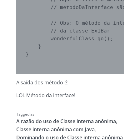
        // metodoDaInterface são exec
        // Obs: O método da interface
        // da classe Ex1Bar

        wonderfulClass.go();

    }

}

A saída dos método é:
LOL Método da interface!
Tagged as
A razão do uso de Classe interna anônima
,
Classe interna anônima com Java
,
Dominando o uso de Classe interna anônima