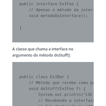
public interface Ex1Foo {

    // Apenas o método da interface

    void metodoDaInterface();

}

A classe que chama a interface no
argumento do método doStuff()
public class Ex1Bar {

    // Método que recebe como parâmet
    void doStuff(Ex1Foo f) {

        System.out.println("LOL");

        // Recebendo a interface como