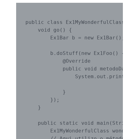
public class Ex1MyWonderfulClass {

    void go() {

        Ex1Bar b = new Ex1Bar();

        b.doStuff(new Ex1Foo() {

            @Override

            public void metodoDaInter
                System.out.println("M
            }

        });

    }

    public static void main(String[] 
        Ex1MyWonderfulClass wonderful
        // Aqui utilizo o método go e